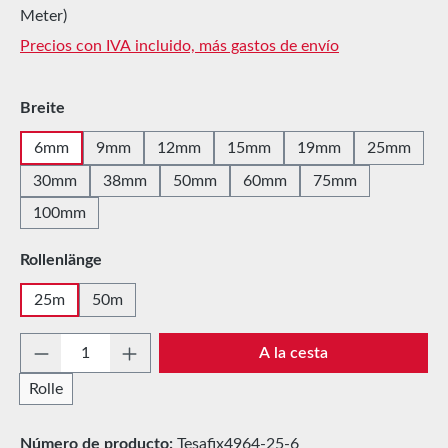
Meter)
Precios con IVA incluido, más gastos de envío
Seleccione
Breite
6mm
9mm
12mm
15mm
19mm
25mm
30mm
38mm
50mm
60mm
75mm
100mm
Seleccione
Rollenlänge
25m
50m
Cantidad del producto: introduce la cantida
A la cesta
Rolle
Número de producto:
Tesafix4964-25-6