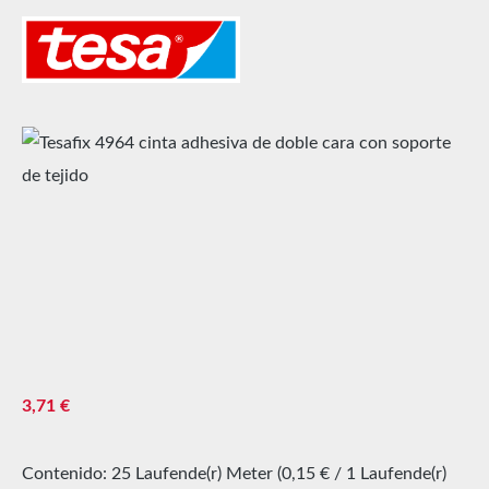
Omitir galería de imágenes
Precio normal:
3,71 €
Contenido:
25 Laufende(r) Meter
(0,15 € / 1 Laufende(r)