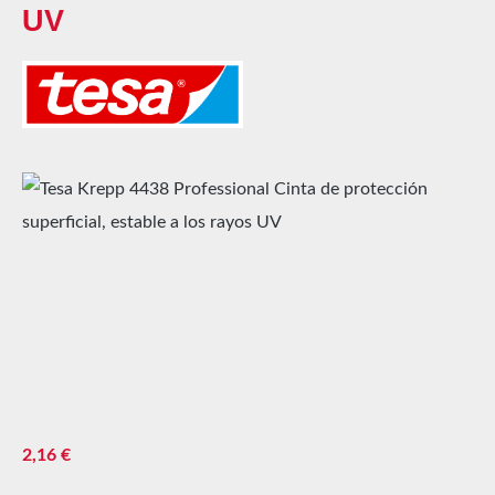
UV
Omitir galería de imágenes
Precio normal:
2,16 €