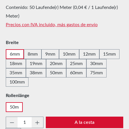
Contenido:
50 Laufende(r) Meter
(0,04 € / 1 Laufende(r)
Meter)
Precios con IVA incluido, más gastos de envío
Seleccione
Breite
6mm
8mm
9mm
10mm
12mm
15mm
18mm
19mm
20mm
25mm
30mm
35mm
38mm
50mm
60mm
75mm
100mm
Seleccione
Rollenlänge
50m
Cantidad del producto: introduce la cantida
A la cesta