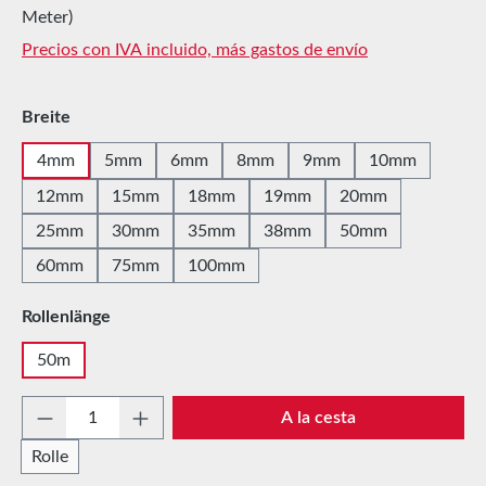
Meter)
Precios con IVA incluido, más gastos de envío
Seleccione
Breite
4mm
5mm
6mm
8mm
9mm
10mm
12mm
15mm
18mm
19mm
20mm
25mm
30mm
35mm
38mm
50mm
60mm
75mm
100mm
Seleccione
Rollenlänge
50m
Cantidad del producto: introduce la cantida
A la cesta
Rolle