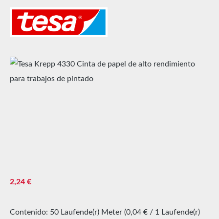
Omitir galería de imágenes
Precio normal:
2,24 €
Contenido:
50 Laufende(r) Meter
(0,04 € / 1 Laufende(r)