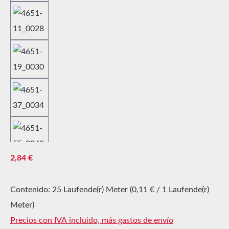
Precio normal:
2,84 €
Contenido:
25 Laufende(r) Meter
(0,11 € / 1 Laufende(r)
Meter)
Precios con IVA incluido, más gastos de envío