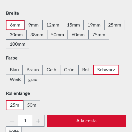
Seleccione
Breite
6mm
9mm
12mm
15mm
19mm
25mm
30mm
38mm
50mm
60mm
75mm
100mm
Seleccione
Farbe
Blau
Braun
Gelb
Grün
Rot
Schwarz
Weiß
grau
Seleccione
Rollenlänge
25m
50m
Cantidad del producto: introduce la cantida
A la cesta
Rolle