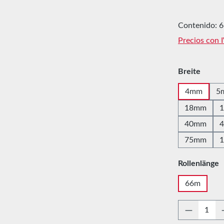
Contenido:
6
Precios con 
Seleccione
Breite
4mm
5
18mm
40mm
75mm
Seleccione
Rollenlänge
66m
Cantidad