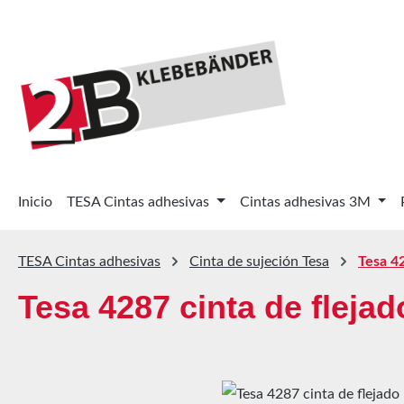
tar al contenido principal
Saltar a la búsqueda
Saltar a la navegación principal
Inicio
TESA Cintas adhesivas
Cintas adhesivas 3M
TESA Cintas adhesivas
Cinta de sujeción Tesa
Tesa 4
Tesa 4287 cinta de fleja
Omitir galería de imágenes