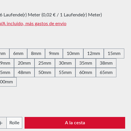
6 Laufende(r) Meter
(0,02 € / 1 Laufende(r) Meter)
IVA incluido, más gastos de envío
mm
6mm
8mm
9mm
10mm
12mm
15mm
19mm
20mm
25mm
30mm
35mm
38mm
45mm
48mm
50mm
55mm
60mm
65mm
100mm
 del producto: introduce la cantidad desead
Rolle
A la cesta