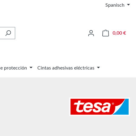
Spanisch
El ca
0,00 €
de protección
Cintas adhesivas eléctricas
l: