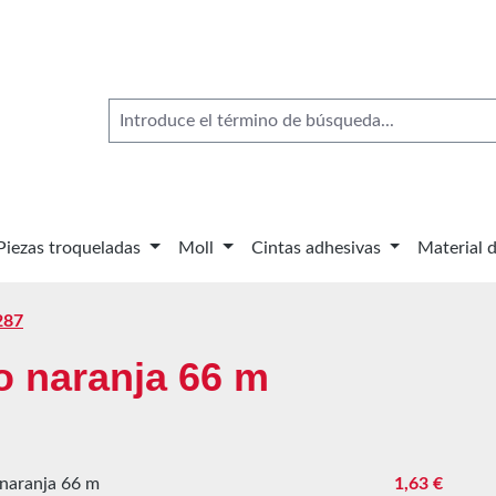
Piezas troqueladas
Moll
Cintas adhesivas
Material 
287
do naranja 66 m
Precio norma
1,63 €