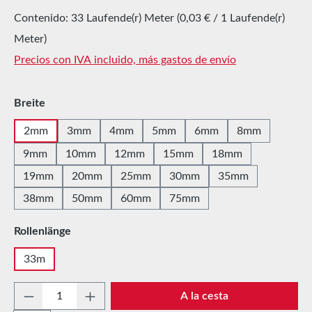
Contenido:
33 Laufende(r) Meter
(0,03 € / 1 Laufende(r)
Meter)
Precios con IVA incluido, más gastos de envío
Seleccione
Breite
2mm
3mm
4mm
5mm
6mm
8mm
9mm
10mm
12mm
15mm
18mm
19mm
20mm
25mm
30mm
35mm
38mm
50mm
60mm
75mm
Seleccione
Rollenlänge
33m
Cantidad del producto: introduce la cantida
A la cesta