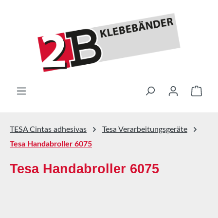
Saltar al contenido principal
El ca
TESA Cintas adhesivas
Tesa Verarbeitungsgeräte
Tesa Handabroller 6075
Tesa Handabroller 6075