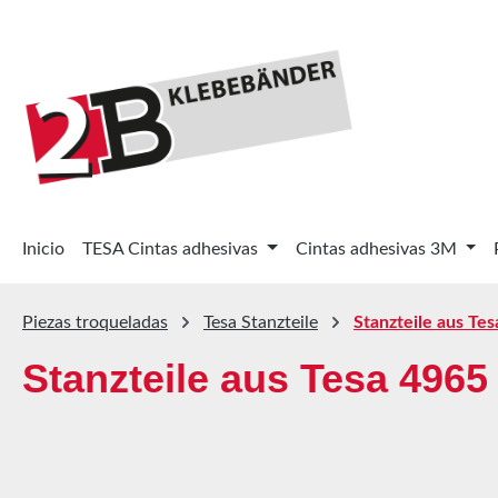
tar al contenido principal
Saltar a la búsqueda
Saltar a la navegación principal
Inicio
TESA Cintas adhesivas
Cintas adhesivas 3M
Piezas troqueladas
Tesa Stanzteile
Stanzteile aus Te
Stanzteile aus Tesa 4965