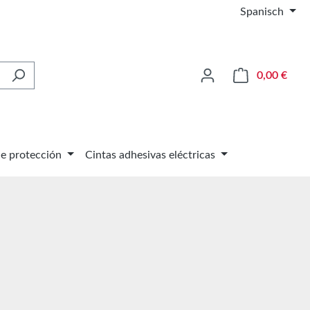
Spanisch
El ca
0,00 €
de protección
Cintas adhesivas eléctricas