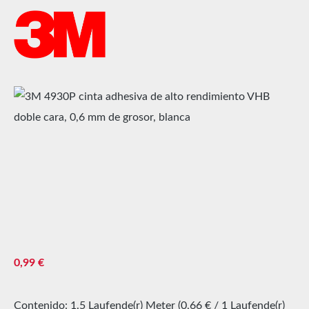
Omitir galería de imágenes
Precio normal:
0,99 €
Contenido:
1.5 Laufende(r) Meter
(0,66 € / 1 Laufende(r)