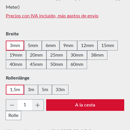
Meter)
Precios con IVA incluido, más gastos de envío
Seleccione
Breite
3mm
5mm
6mm
9mm
12mm
15mm
19mm
20mm
25mm
30mm
38mm
40mm
45mm
50mm
60mm
Seleccione
Rollenlänge
1,5m
3m
5m
33m
Cantidad del producto: introduce la cantida
A la cesta
Rolle