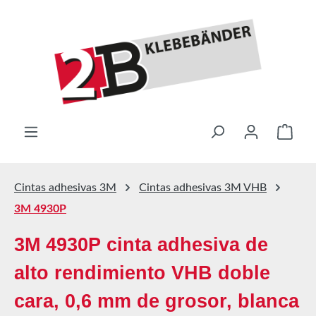
Saltar al contenido principal
El ca
Cintas adhesivas 3M
Cintas adhesivas 3M VHB
3M 4930P
3M 4930P cinta adhesiva de
alto rendimiento VHB doble
cara, 0,6 mm de grosor, blanca