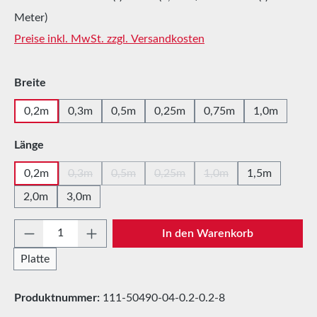
Meter)
Preise inkl. MwSt. zzgl. Versandkosten
auswählen
Breite
0,2m
0,3m
0,5m
0,25m
0,75m
1,0m
auswählen
Länge
0,2m
0,3m
0,5m
0,25m
1,0m
1,5m
(Diese Option ist zurzeit nicht verfügbar.)
(Diese Option ist zurzeit nicht verfügbar.)
(Diese Option ist zurzeit nicht ver
(Diese Option ist zurzei
2,0m
3,0m
Produkt Anzahl: Gib den gewünschten Wert e
In den Warenkorb
Platte
Produktnummer:
111-50490-04-0.2-0.2-8