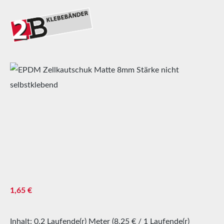
Bildergalerie überspringen
Regulärer Preis:
1,65 €
Inhalt:
0.2 Laufende(r) Meter
(8,25 € / 1 Laufende(r)