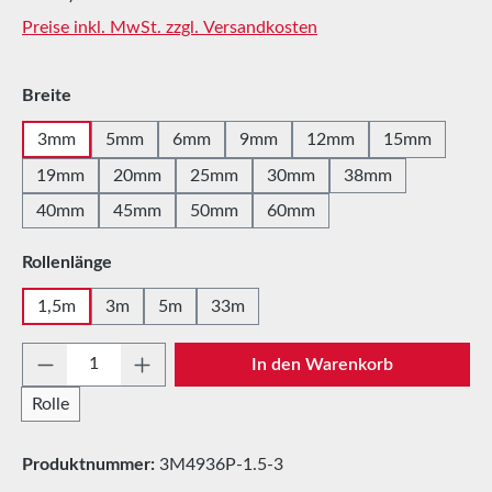
Preise inkl. MwSt. zzgl. Versandkosten
auswählen
Breite
3mm
5mm
6mm
9mm
12mm
15mm
19mm
20mm
25mm
30mm
38mm
40mm
45mm
50mm
60mm
auswählen
Rollenlänge
1,5m
3m
5m
33m
Produkt Anzahl: Gib den gewünschten Wert e
In den Warenkorb
Rolle
Produktnummer:
3M4936P-1.5-3