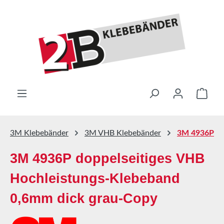
Zum Hauptinhalt springen
Ware
3M Klebebänder
3M VHB Klebebänder
3M 4936P
3M 4936P doppelseitiges VHB
Hochleistungs-Klebeband
0,6mm dick grau-Copy