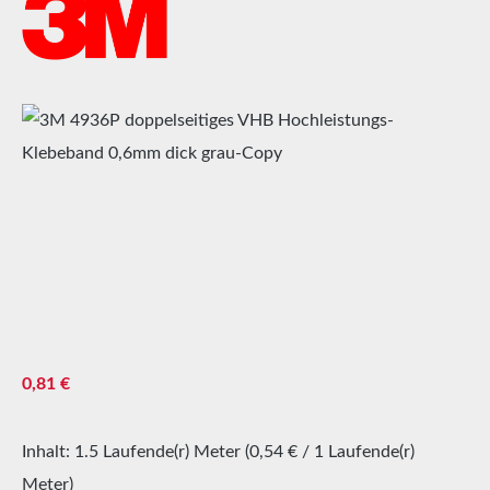
Bildergalerie überspringen
Regulärer Preis:
0,81 €
Inhalt:
1.5 Laufende(r) Meter
(0,54 € / 1 Laufende(r)
Meter)